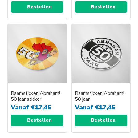
Bestellen
Bestellen
Dit
Dit
product
product
heeft
heeft
meerdere
meerdere
variaties.
variaties.
Deze
Deze
optie
optie
kan
kan
gekozen
gekozen
worden
worden
Raamsticker, Abraham!
Raamsticker, Abraham!
50 jaar sticker
50 jaar
op
op
Vanaf
€
17,45
Vanaf
€
17,45
de
de
productpagina
productpagina
Bestellen
Bestellen
Dit
Dit