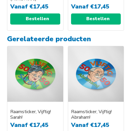
de
Vanaf
€
17,45
Vanaf
€
17,45
productpagina
Bestellen
Bestellen
Dit
Dit
Gerelateerde producten
product
product
heeft
heeft
meerdere
meerdere
variaties.
variaties.
Deze
Deze
optie
optie
kan
kan
gekozen
gekozen
worden
worden
op
op
Raamsticker, Vijftig!
Raamsticker, Vijftig!
de
de
Sarah!
Abraham!
productpagina
productpagina
Vanaf
€
17,45
Vanaf
€
17,45