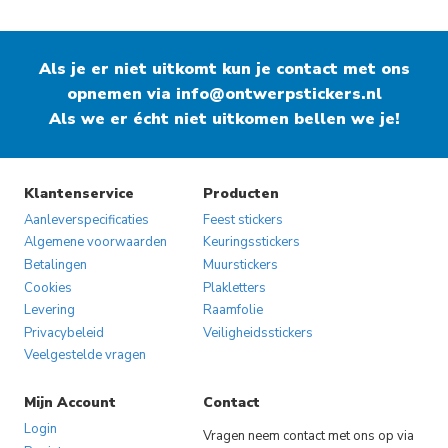
product
product
heeft
heeft
Als je er niet uitkomt kun je contact met ons
meerdere
meerdere
opnemen via
variaties.
info@ontwerpstickers.nl
variaties.
Als we er écht niet uitkomen bellen we je!
Deze
Deze
optie
optie
kan
kan
gekozen
gekozen
Klantenservice
Producten
worden
worden
Aanleverspecificaties
Feest stickers
op
op
Algemene voorwaarden
Keuringsstickers
Betalingen
Muurstickers
de
de
Cookies
Plakletters
productpagina
productpagina
Levering
Raamfolie
Privacybeleid
Veiligheidsstickers
Veelgestelde vragen
Mijn Account
Contact
Login
Vragen neem contact met ons op via