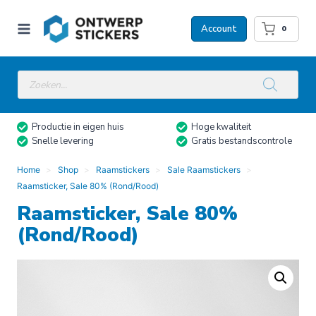
Doorgaan
naar
Account
0
inhoud
Producten
zoeken
Productie in eigen huis
Hoge kwaliteit
Snelle levering
Gratis bestandscontrole
Home
Shop
Raamstickers
Sale Raamstickers
Raamsticker, Sale 80% (Rond/Rood)
Raamsticker, Sale 80%
(Rond/Rood)