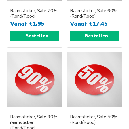
Raamsticker, Sale 70%
Raamsticker, Sale 60%
(Rond/Rood)
(Rond/Rood)
Vanaf
€
1,95
Vanaf
€
17,45
Bestellen
Bestellen
Dit
product
heeft
meerdere
variaties.
Deze
optie
kan
gekozen
worden
Raamsticker, Sale 90%
Raamsticker, Sale 50%
raamsticker
(Rond/Rood)
op
(Rond/Rood)