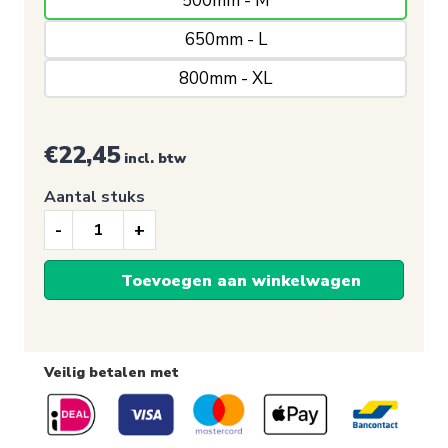
500mm - M
650mm - L
800mm - XL
€
22,45
incl. btw
Aantal stuks
Raamsticker,
Sale
Toevoegen aan winkelwagen
80%
(Rond/Rood)
Veilig betalen met
aantal