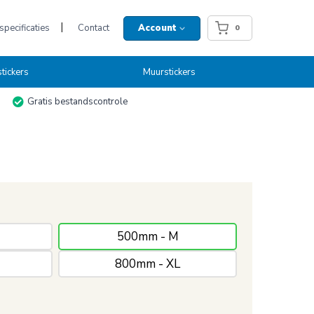
pecificaties
Contact
Account
0
tickers
Muurstickers
Gratis bestandscontrole
500mm - M
800mm - XL