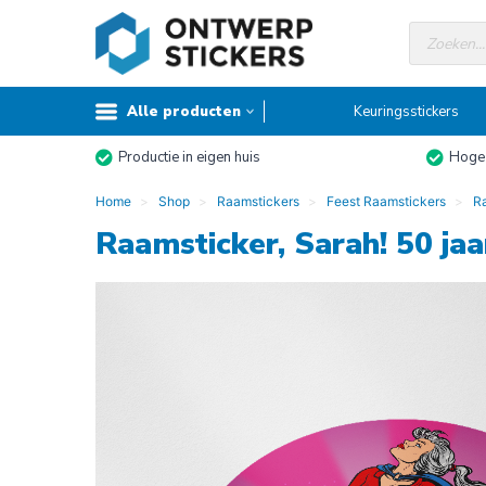
Doorgaan
Producte
naar
zoeken
inhoud
Alle producten
Keuringsstickers
Productie in eigen huis
Hoge 
Home
Shop
Raamstickers
Feest Raamstickers
Ra
Raamsticker, Sarah! 50 jaa