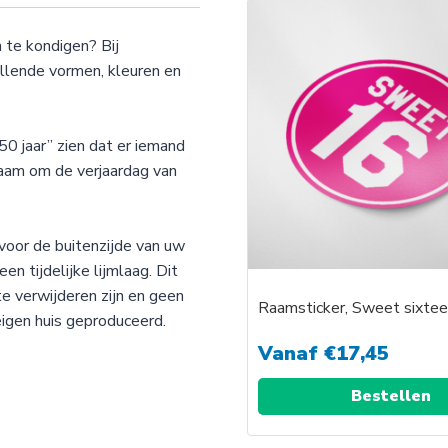
 te kondigen? Bij
llende vormen, kleuren en
50 jaar” zien dat er iemand
raam om de verjaardag van
voor de buitenzijde van uw
en tijdelijke lijmlaag. Dit
te verwijderen zijn en geen
Raamsticker, Sweet sixtee
eigen huis geproduceerd.
Vanaf
€
17,45
Bestellen
Dit