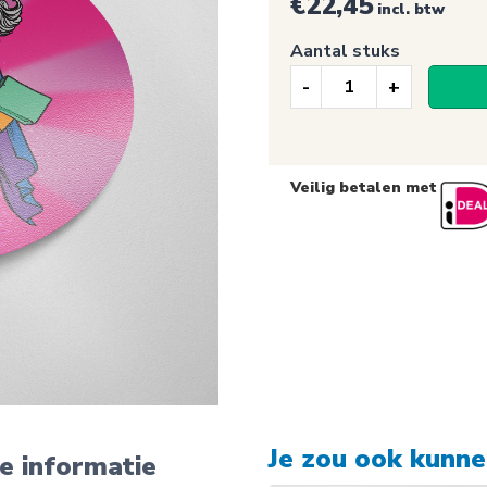
€
22,45
incl. btw
Aantal stuks
Raamsticker,
Sarah!
50
Veilig betalen met
jaar
sticker
aantal
Je zou ook kunn
e informatie