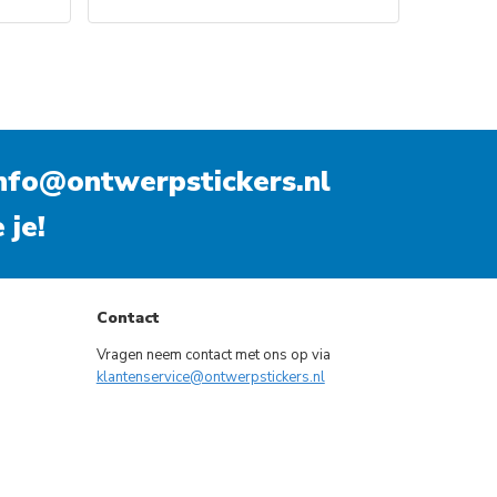
Dit
product
heeft
meerdere
variaties.
nfo@ontwerpstickers.nl
Deze
optie
 je!
kan
gekozen
worden
op
Contact
de
Vragen neem contact met ons op via
gina
productpagina
klantenservice@ontwerpstickers.nl