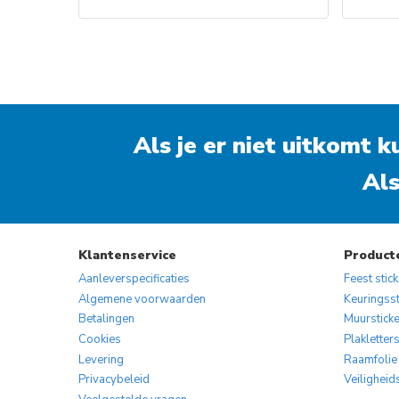
Dit
product
heeft
meerdere
variaties.
Als je er niet uitkomt 
Deze
optie
Als
kan
gekozen
worden
op
Klantenservice
Product
de
Aanleverspecificaties
Feest stic
productpagina
Algemene voorwaarden
Keuringsst
Betalingen
Muurstick
Cookies
Plakletter
Levering
Raamfolie
Privacybeleid
Veiligheid