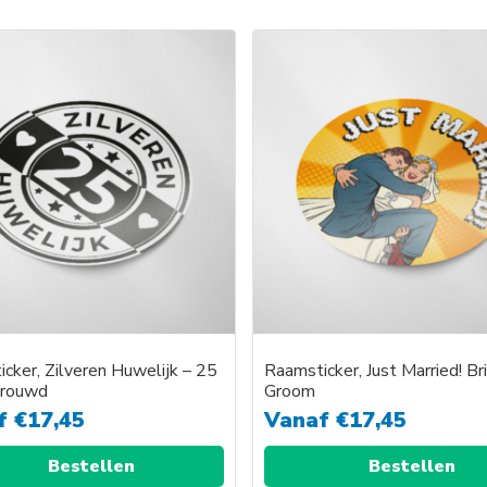
product
heeft
meerder
variaties.
Deze
optie
kan
gekozen
worden
op
de
productp
cker, Zilveren Huwelijk – 25
Raamsticker, Just Married! Br
trouwd
Groom
f
€
17,45
Vanaf
€
17,45
Bestellen
Bestellen