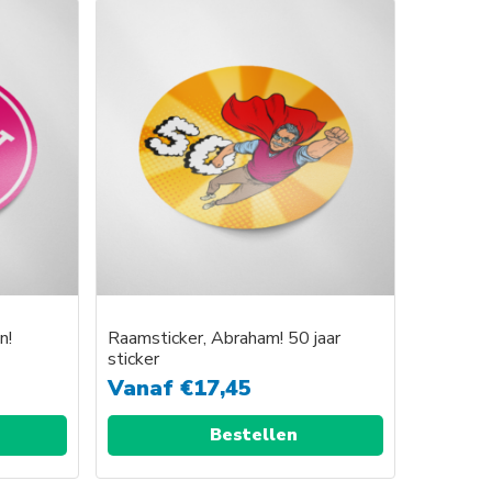
n!
Raamsticker, Abraham! 50 jaar
sticker
Vanaf
€
17,45
Bestellen
Dit