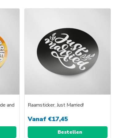
product
heeft
e
meerdere
variaties.
Deze
optie
kan
gekozen
worden
op
de
agina
productpagina
ide and
Raamsticker, Just Married!
Vanaf
€
17,45
Bestellen