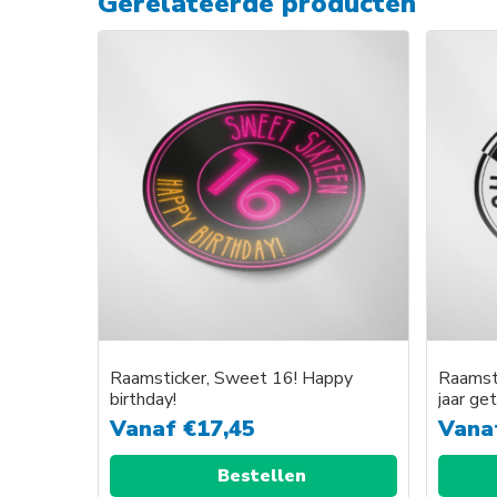
Gerelateerde producten
Raamsticker, Sweet 16! Happy
Raamsti
birthday!
jaar ge
Vanaf
€
17,45
Vana
Bestellen