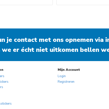
Dit
Dit
product
product
heeft
heeft
meerdere
meerdere
variaties.
variaties.
kun je contact met ons opnemen via
Deze
Deze
i
optie
optie
 we er écht niet uitkomen bellen we
kan
kan
gekozen
gekozen
worden
worden
op
op
en
Mijn Account
de
de
kers
Login
productpagina
productpa
ickers
Registreren
ers
s
sstickers