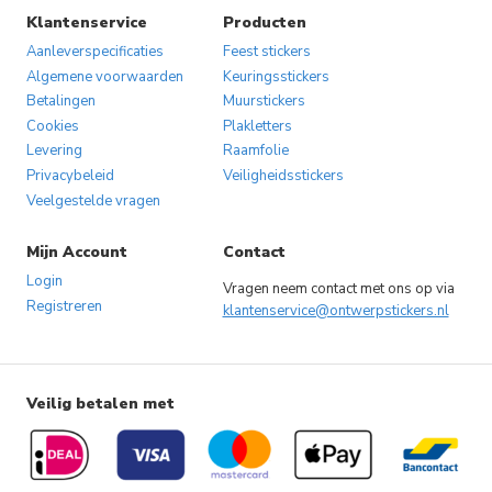
gekozen
gekozen
Klantenservice
Producten
worden
worden
Aanleverspecificaties
Feest stickers
op
op
Algemene voorwaarden
Keuringsstickers
Betalingen
Muurstickers
de
de
Cookies
Plakletters
productpagina
productpagina
Levering
Raamfolie
Privacybeleid
Veiligheidsstickers
Veelgestelde vragen
Mijn Account
Contact
Login
Vragen neem contact met ons op via
Registreren
klantenservice@ontwerpstickers.nl
Veilig betalen met