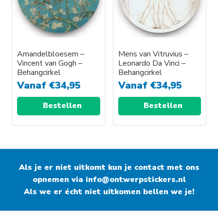
Deze
Deze
optie
optie
kan
kan
gekozen
gekozen
worden
worden
Amandelbloesem –
Mens van Vitruvius –
Vincent van Gogh –
Leonardo Da Vinci –
op
op
Behangcirkel
Behangcirkel
de
de
Vanaf
€
34,95
Vanaf
€
34,95
productpagina
productpagina
Bestellen
Bestellen
Dit
Dit
product
product
heeft
heeft
Als je er niet uitkomt kun je contact met ons
meerdere
meerdere
opnemen via
variaties.
info@ontwerpstickers.nl
variaties.
Als we er écht niet uitkomen bellen we je!
Deze
Deze
optie
optie
kan
kan