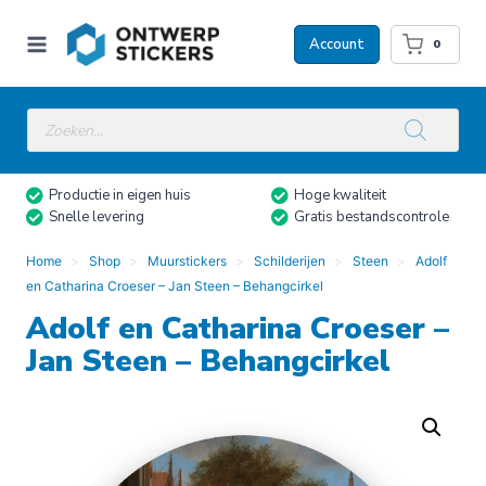
Doorgaan
naar
Account
0
inhoud
Producten
zoeken
Productie in eigen huis
Hoge kwaliteit
Snelle levering
Gratis bestandscontrole
Home
Shop
Muurstickers
Schilderijen
Steen
Adolf
en Catharina Croeser – Jan Steen – Behangcirkel
Adolf en Catharina Croeser –
Jan Steen – Behangcirkel