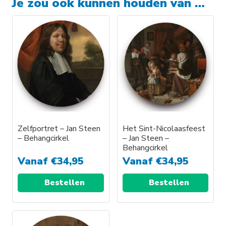
Je zou ook kunnen houden van …
Zelfportret – Jan Steen
Het Sint-Nicolaasfeest
– Behangcirkel
– Jan Steen –
Behangcirkel
Vanaf
€
34,95
Vanaf
€
34,95
Bestellen
Bestellen
Dit
Dit
product
product