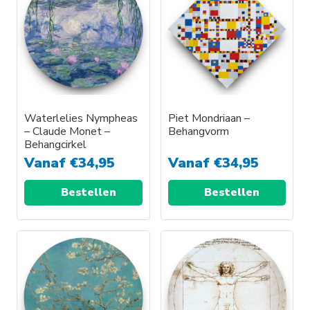
variaties.
Deze
optie
kan
gekozen
worden
op
Waterlelies Nympheas
Piet Mondriaan –
de
– Claude Monet –
Behangvorm
productpagina
Behangcirkel
Vanaf
€
34,95
Vanaf
€
34,95
Bestellen
Bestellen
Dit
Dit
product
product
heeft
heeft
meerdere
meerdere
variaties.
variaties.