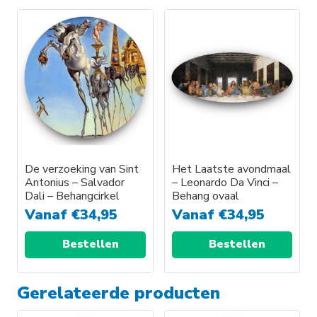
Dit
Dit
product
product
heeft
heeft
meerdere
meerdere
variaties.
variaties.
Deze
Deze
optie
optie
kan
kan
gekozen
gekozen
worden
worden
De verzoeking van Sint
Het Laatste avondmaal
Antonius – Salvador
– Leonardo Da Vinci –
op
op
Dali – Behangcirkel
Behang ovaal
de
de
Vanaf
€
34,95
Vanaf
€
34,95
productpagina
productpagina
Bestellen
Bestellen
Dit
Dit
Gerelateerde producten
product
product
heeft
heeft