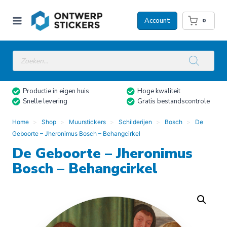
Doorgaan
naar
Account
0
inhoud
Producten
zoeken
Productie in eigen huis
Hoge kwaliteit
Snelle levering
Gratis bestandscontrole
Home
Shop
Muurstickers
Schilderijen
Bosch
De
Geboorte – Jheronimus Bosch – Behangcirkel
De Geboorte – Jheronimus
Bosch – Behangcirkel