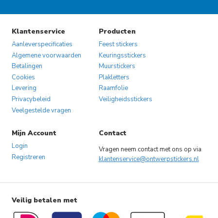
optie
optie
kan
kan
gekozen
gekozen
Klantenservice
Producten
worden
worden
Aanleverspecificaties
Feest stickers
op
op
Algemene voorwaarden
Keuringsstickers
Betalingen
Muurstickers
de
de
Cookies
Plakletters
productpagina
productpagina
Levering
Raamfolie
Privacybeleid
Veiligheidsstickers
Veelgestelde vragen
Mijn Account
Contact
Login
Vragen neem contact met ons op via
Registreren
klantenservice@ontwerpstickers.nl
Veilig betalen met