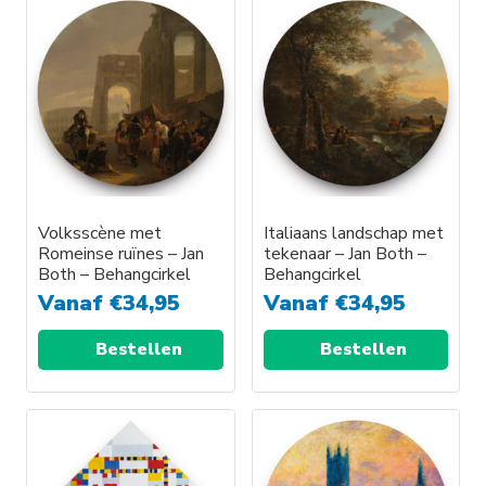
meerdere
meerdere
variaties.
variaties.
Deze
Deze
optie
optie
kan
kan
gekozen
gekozen
worden
worden
op
op
Volksscène met
Italiaans landschap met
de
de
Romeinse ruïnes – Jan
tekenaar – Jan Both –
productpagina
productpagina
Both – Behangcirkel
Behangcirkel
Vanaf
€
34,95
Vanaf
€
34,95
Bestellen
Bestellen
Dit
Dit
product
product
heeft
heeft