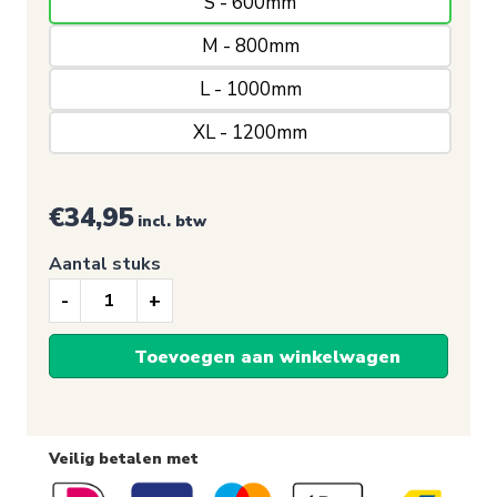
S - 600mm
M - 800mm
L - 1000mm
XL - 1200mm
€
34,95
incl. btw
Aantal stuks
De
Geboorte
Toevoegen aan winkelwagen
-
Jheronimus
Veilig betalen met
Bosch