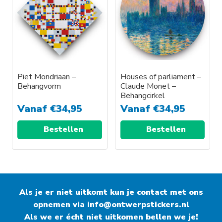
meerdere
meerdere
variaties.
variaties.
Deze
Deze
optie
optie
kan
kan
gekozen
gekozen
worden
worden
Piet Mondriaan –
Houses of parliament –
Behangvorm
Claude Monet –
op
op
Behangcirkel
de
de
Vanaf
€
34,95
Vanaf
€
34,95
productpagina
productpagina
Bestellen
Bestellen
Dit
Dit
product
product
heeft
heeft
Als je er niet uitkomt kun je contact met ons
meerdere
meerdere
opnemen via
variaties.
info@ontwerpstickers.nl
variaties.
Als we er écht niet uitkomen bellen we je!
Deze
Deze