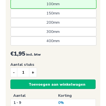
100mm 
150mm 
200mm 
300mm 
400mm 
€1,95
incl. btw
Aantal stuks
Signalisatie
sticker,
Toevoegen aan winkelwagen
Toegang
voor
Aantal
Korting
rolstoelgebruikers
1 - 9
0%
aantal