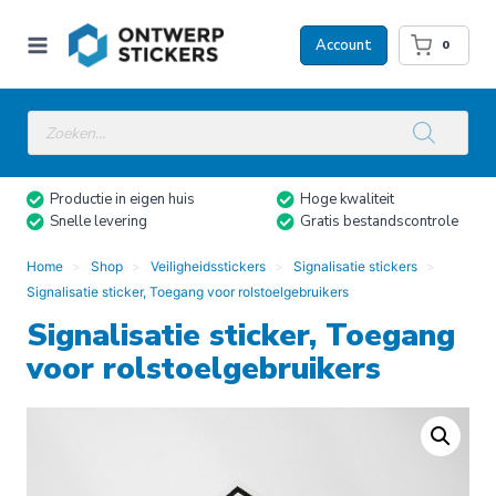
Doorgaan
naar
Account
0
inhoud
Producten
zoeken
Productie in eigen huis
Hoge kwaliteit
Snelle levering
Gratis bestandscontrole
Home
Shop
Veiligheidsstickers
Signalisatie stickers
Signalisatie sticker, Toegang voor rolstoelgebruikers
Signalisatie sticker, Toegang
voor rolstoelgebruikers