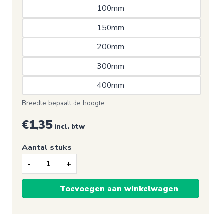
100mm 
150mm 
200mm 
300mm 
400mm 
Breedte bepaalt de hoogte
€1,35
incl. btw
Aantal stuks
Toilet
sticker,
Toevoegen aan winkelwagen
WC
is
de