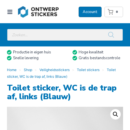
Doorgaan
naar
Account
0
inhoud
Producten
zoeken
Productie in eigen huis
Hoge kwaliteit
Snelle levering
Gratis bestandscontrole
Home
Shop
Veiligheidsstickers
Toilet stickers
Toilet
sticker, WC is de trap af, links (Blauw)
Toilet sticker, WC is de trap
af, links (Blauw)