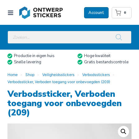
Doorgaan
naar
Account
0
inhoud
Producten
zoeken
Productie in eigen huis
Hoge kwaliteit
Snelle levering
Gratis bestandscontrole
Home
Shop
Veiligheidsstickers
Verbodsstickers
Verbodssticker, Verboden toegang voor onbevoegden (209)
Verbodssticker, Verboden
toegang voor onbevoegden
(209)