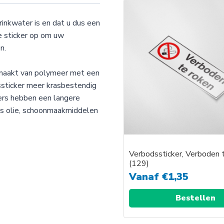
rinkwater is en dat u dus een
e sticker op om uw
n.
emaakt van polymeer met een
ssticker meer krasbestendig
kers hebben een langere
als olie, schoonmaakmiddelen
Verbodssticker, Verboden 
(129)
Vanaf
€
1,35
Bestellen
Dit