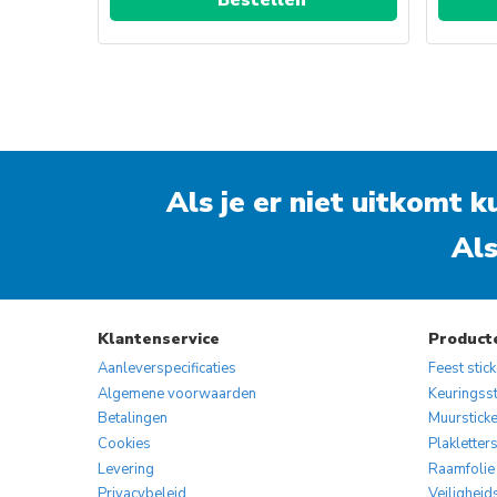
Als je er niet uitkomt 
Als
Klantenservice
Product
Aanleverspecificaties
Feest stic
Algemene voorwaarden
Keuringsst
Betalingen
Muurstick
Cookies
Plakletter
Levering
Raamfolie
Privacybeleid
Veiligheid