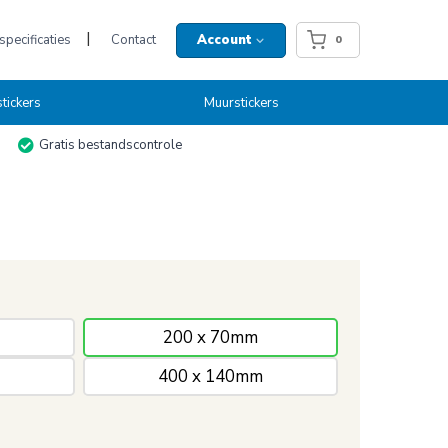
pecificaties
Contact
Account
0
tickers
Muurstickers
Gratis bestandscontrole
200 x 70mm
400 x 140mm