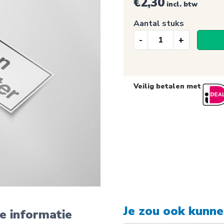
€
2,30
incl. btw
Aantal stuks
Verbodssticker
Geen
drinkwater
Veilig betalen met
(132)
aantal
Je zou ook kunn
e informatie