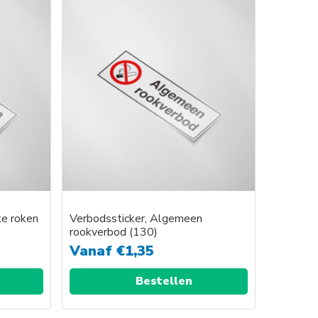
te roken
Verbodssticker, Algemeen
rookverbod (130)
Vanaf
€
1,35
Bestellen
Dit