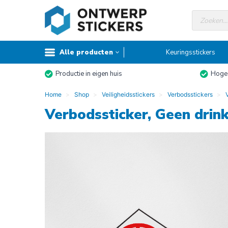
Doorgaan
Producte
naar
zoeken
inhoud
Alle producten
Keuringsstickers
Productie in eigen huis
Hoge 
Home
Shop
Veiligheidsstickers
Verbodsstickers
Verbodssticker, Geen drin