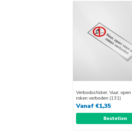
product
heeft
meerder
variaties.
Deze
optie
kan
gekozen
worden
op
de
productp
Verbodssticker, Vuur, open
roken verboden (131)
Vanaf
€
1,35
Bestellen