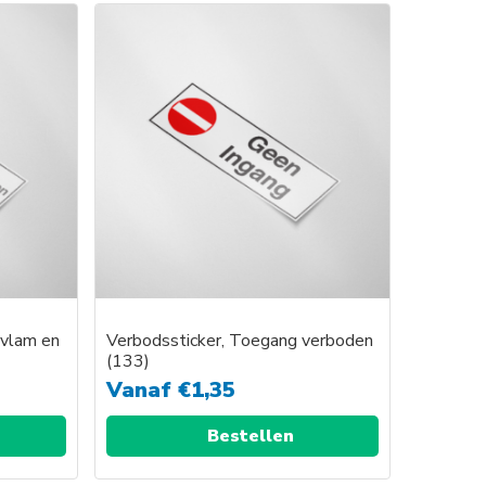
product
heeft
e
meerdere
variaties.
Deze
optie
kan
gekozen
worden
op
de
agina
productpagina
 vlam en
Verbodssticker, Toegang verboden
(133)
Vanaf
€
1,35
Bestellen