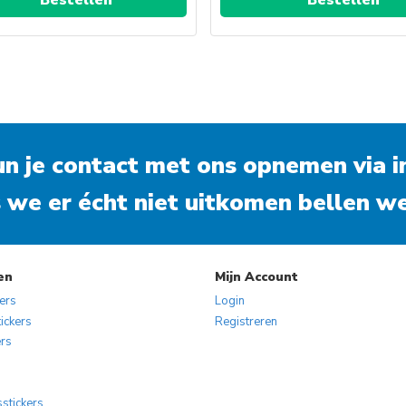
kun je contact met ons opnemen via
i
 we er écht niet uitkomen bellen we
en
Mijn Account
kers
Login
ickers
Registreren
ers
s
sstickers