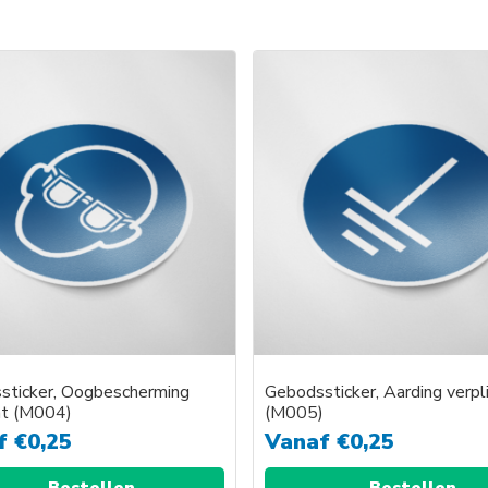
Dit
product
heeft
meerder
variaties.
Deze
optie
kan
gekozen
worden
op
de
productp
sticker, Oogbescherming
Gebodssticker, Aarding verpl
ht (M004)
(M005)
f
€
0,25
Vanaf
€
0,25
Bestellen
Bestellen