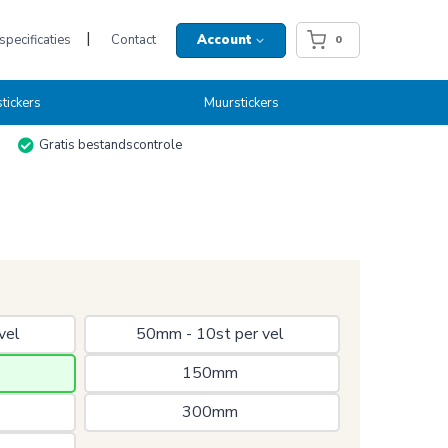
pecificaties
Contact
Account
0
tickers
Muurstickers
Gratis bestandscontrole
vel 
50mm - 10st per vel 
150mm 
300mm 