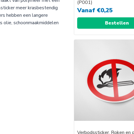
emaakt van polymeer met een
(P001)
ssticker meer krasbestendig
Vanaf
€
0,25
kers hebben een langere
als olie, schoonmaakmiddelen
Bestellen
Verbodssticker, Roken en 