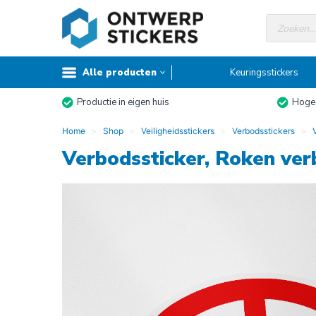
Doorgaan
Producte
naar
zoeken
inhoud
Alle producten
Keuringsstickers
Productie in eigen huis
Hoge 
Home
Shop
Veiligheidsstickers
Verbodsstickers
Verbodssticker, Roken ve