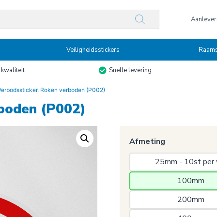
n
Aanlevers
Veiligheidsstickers
Raams
kwaliteit
Snelle levering
Verbodssticker, Roken verboden (P002)
rboden (P002)
Afmeting
25mm - 10st per 
100mm 
200mm 