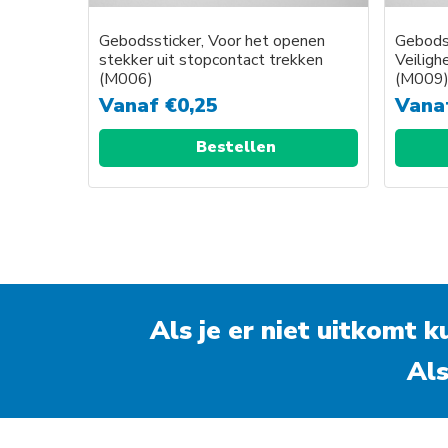
Gebodssticker, Voor het openen
Gebodss
stekker uit stopcontact trekken
Veiligh
(M006)
(M009
Vanaf
€
0,25
Vana
Bestellen
Als je er niet uitkomt 
Als