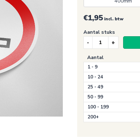
400mm 
€1,95
incl. btw
Aantal stuks
Verbodssticker,
Roken
Aantal
verboden
1 - 9
(P002)
aantal
10 - 24
25 - 49
50 - 99
100 - 199
200+