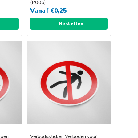
(P005)
Vanaf
€
0,25
Bestellen
open
Verbodssticker, Verboden voor