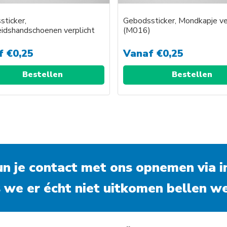
ticker,
Gebodssticker, Mondkapje ve
eidshandschoenen verplicht
(M016)
)
f
€
0,25
Vanaf
€
0,25
Bestellen
Bestellen
kun je contact met ons opnemen via
i
 we er écht niet uitkomen bellen we