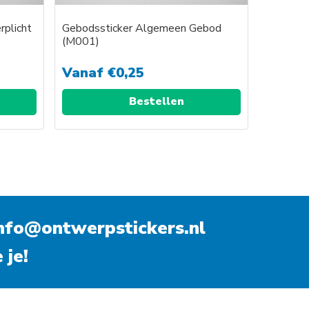
rplicht
Gebodssticker Algemeen Gebod
(M001)
Vanaf
€
0,25
Bestellen
nfo@ontwerpstickers.nl
 je!