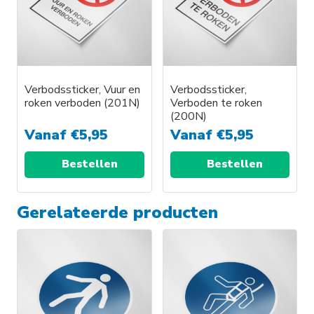
Deze
Deze
optie
optie
kan
kan
gekozen
gekozen
worden
worden
Verbodssticker, Vuur en
Verbodssticker,
roken verboden (201N)
Verboden te roken
op
op
(200N)
de
de
Vanaf
€
5,95
Vanaf
€
5,95
productpagina
productpagina
Bestellen
Bestellen
Dit
Dit
Gerelateerde producten
product
product
heeft
heeft
meerdere
meerdere
variaties.
variaties.
Deze
Deze
optie
optie