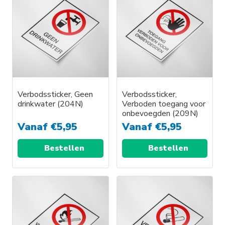
Verbodssticker, Geen
Verbodssticker,
drinkwater (204N)
Verboden toegang voor
onbevoegden (209N)
Vanaf
€
5,95
Vanaf
€
5,95
Bestellen
Bestellen
Dit
Dit
product
product
heeft
heeft
meerdere
meerdere
variaties.
variaties.