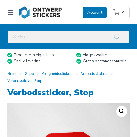
Doorgaan
naar
Account
0
inhoud
Producten
zoeken
Productie in eigen huis
Hoge kwaliteit
Snelle levering
Gratis bestandscontrole
Home
Shop
Veiligheidsstickers
Verbodsstickers
Verbodssticker, Stop
Verbodssticker, Stop