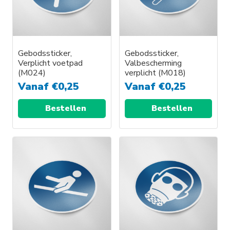
kan
kan
gekozen
gekozen
worden
worden
op
op
Gebodssticker,
Gebodssticker,
de
de
Verplicht voetpad
Valbescherming
productpagina
productpagina
(M024)
verplicht (M018)
Vanaf
€
0,25
Vanaf
€
0,25
Bestellen
Bestellen