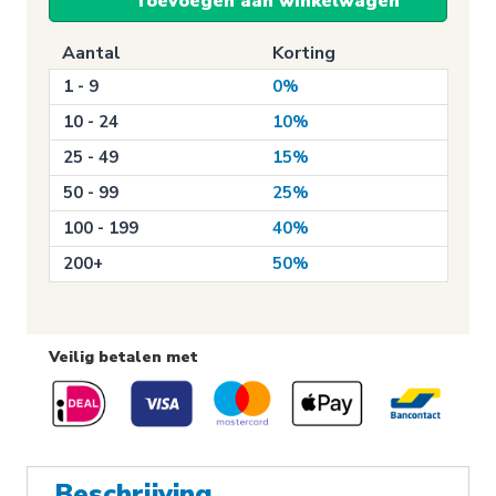
Toevoegen aan winkelwagen
apparaat
te
Aantal
Korting
gebruiken
1 - 9
0%
in
een
10 - 24
10%
bad
25 - 49
15%
of
50 - 99
25%
douche
100 - 199
40%
(P026)
aantal
200+
50%
Veilig betalen met
Beschrijving