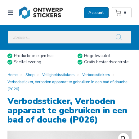
Doorgaan
naar
Account
0
inhoud
Producten
zoeken
Productie in eigen huis
Hoge kwaliteit
Snelle levering
Gratis bestandscontrole
Home
Shop
Veiligheidsstickers
Verbodsstickers
Verbodssticker, Verboden apparaat te gebruiken in een bad of douche
(P026)
Verbodssticker, Verboden
apparaat te gebruiken in een
bad of douche (P026)