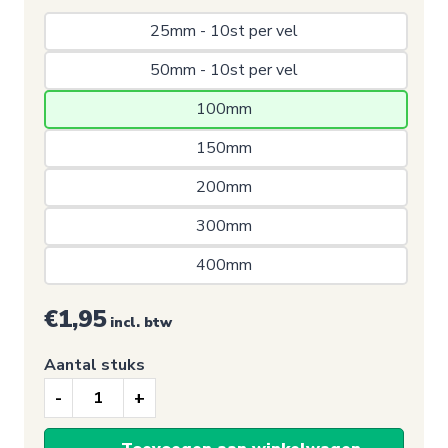
25mm - 10st per vel 
50mm - 10st per vel 
100mm 
150mm 
200mm 
300mm 
400mm 
€1,95
incl. btw
Aantal stuks
Verbodssticker,
Verboden