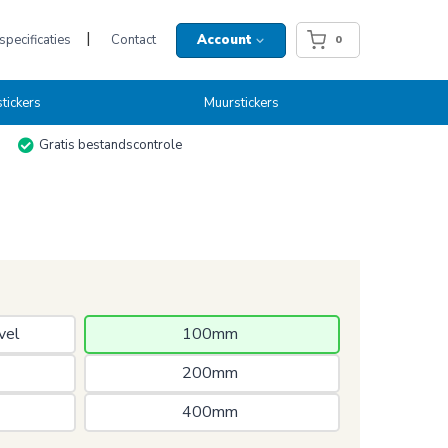
pecificaties
Contact
Account
0
tickers
Muurstickers
Gratis bestandscontrole
vel 
100mm 
200mm 
400mm 