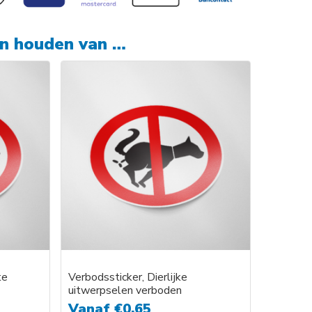
en houden van …
te
Verbodssticker, Dierlijke
uitwerpselen verboden
Vanaf
€
0,65