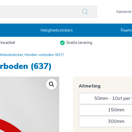
n
Aanlevers
Veiligheidsstickers
Raams
kwaliteit
Snelle levering
Verbodssticker, Honden verboden (637)
erboden (637)
Afmeting
50mm - 10st per 
150mm 
300mm 