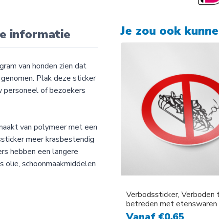
Je zou ook kunn
e informatie
ogram van honden zien dat
genomen. Plak deze sticker
w personeel of bezoekers
emaakt van polymeer met een
ssticker meer krasbestendig
kers hebben een langere
als olie, schoonmaakmiddelen
Verbodssticker, Verboden 
betreden met etenswaren
Vanaf
€
0,65