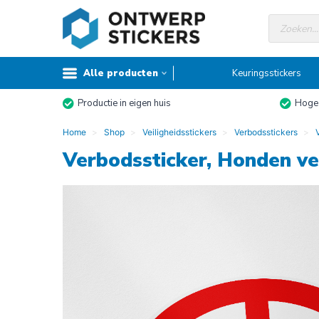
Doorgaan
Producte
naar
zoeken
inhoud
Alle producten
Keuringsstickers
Productie in eigen huis
Hoge 
Home
Shop
Veiligheidsstickers
Verbodsstickers
Verbodssticker, Honden v