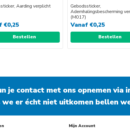
ticker, Aarding verplicht
Gebodssticker,
)
Ademhalingsbescherming ver
(M017)
f
€
0,25
Vanaf
€
0,25
Bestellen
Bestellen
kun je contact met ons opnemen via
i
 we er écht niet uitkomen bellen we
en
Mijn Account