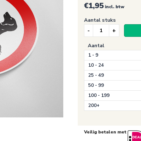
€1,95
incl. btw
Aantal stuks
Verbodssticker,
Honden
Aantal
verboden
1 - 9
(637)
aantal
10 - 24
25 - 49
50 - 99
100 - 199
200+
Veilig betalen met