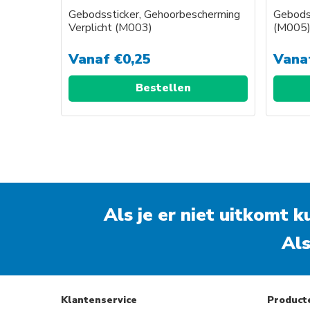
Gebodssticker, Gehoorbescherming
Gebodss
Verplicht (M003)
(M005
Vanaf
€
0,25
Vana
Bestellen
Als je er niet uitkomt 
Als
Klantenservice
Product