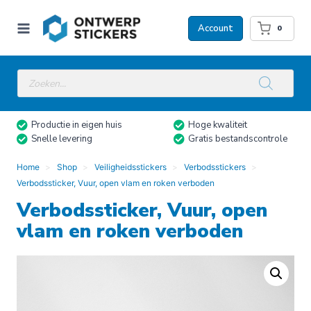
Doorgaan
naar
Account
0
inhoud
Producten
zoeken
Productie in eigen huis
Hoge kwaliteit
Snelle levering
Gratis bestandscontrole
Home
Shop
Veiligheidsstickers
Verbodsstickers
Verbodssticker, Vuur, open vlam en roken verboden
Verbodssticker, Vuur, open
vlam en roken verboden