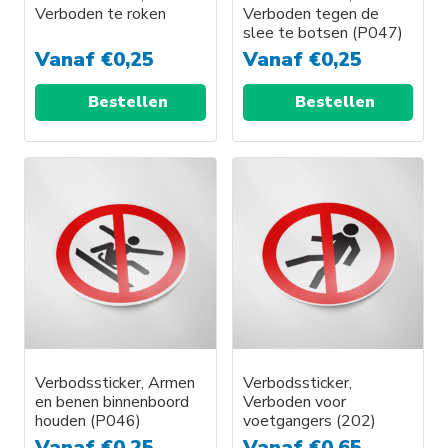
Verboden te roken
Verboden tegen de
slee te botsen (P047)
Vanaf
€
0,25
Vanaf
€
0,25
Bestellen
Bestellen
Verbodssticker, Armen
Verbodssticker,
en benen binnenboord
Verboden voor
houden (P046)
voetgangers (202)
Vanaf
€
0,25
Vanaf
€
0,65