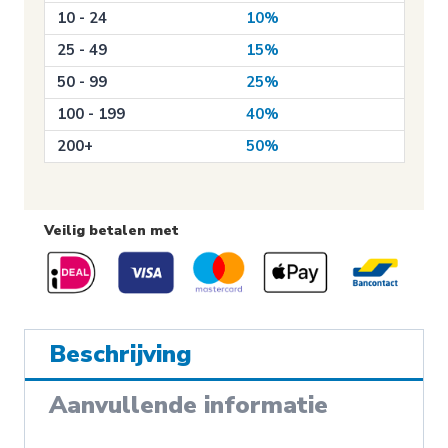
verboden
10 - 24
10%
aantal
25 - 49
15%
50 - 99
25%
100 - 199
40%
200+
50%
Veilig betalen met
Beschrijving
Aanvullende informatie