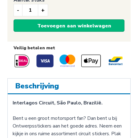
Aantal stuks
Circuit
sticker
Toevoegen aan winkelwagen
van
het
Interlagos
Veilig betalen met
Circuit
aantal
Beschrijving
Interlagos Circuit, São Paulo, Brazilië.
Bent u een groot motorsport fan? Dan bent u bij
Ontwerpsstickers aan het goede adres. Neem een
kijkje in ons ruime assortiment circuit stickers. Plak