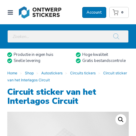
Doorgaan
naar
Account
0
inhoud
Producten
zoeken
Productie in eigen huis
Hoge kwaliteit
Snelle levering
Gratis bestandscontrole
Home
Shop
Autostickers
Circuits tickers
Circuit sticker
van het Interlagos Circuit
Circuit sticker van het
Interlagos Circuit