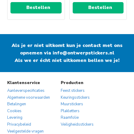
Bestellen
Bestellen
Als je er niet uitkomt kun je contact met ons
opnemen via
info@ontwerpstickers.nl
Als we er écht niet uitkomen bellen we je!
Klantenservice
Producten
Aanleverspecificaties
Feest stickers
Algemene voorwaarden
Keuringsstickers
Betalingen
Muurstickers
Cookies
Plakletters
Levering
Raamfolie
Privacybeleid
Veiligheidsstickers
Veelgestelde vragen