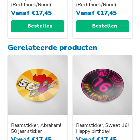
(Rechthoek/Rood)
(Rechthoek/Rood)
de
de
Vanaf
€
17,45
Vanaf
€
17,45
productpagina
productpagina
Bestellen
Bestellen
Dit
Dit
Gerelateerde producten
product
product
heeft
heeft
meerdere
meerdere
variaties.
variaties.
Deze
Deze
optie
optie
kan
kan
gekozen
gekozen
worden
worden
op
op
Raamsticker, Abraham!
Raamsticker, Sweet 16!
de
de
50 jaar sticker
Happy birthday!
productpagina
productpagina
Vanaf
€
17,45
Vanaf
€
17,45