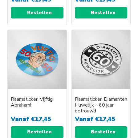
Bestellen
Bestellen
Dit
Dit
product
product
heeft
heeft
meerdere
meerdere
variaties.
variaties.
Deze
Deze
optie
optie
kan
kan
gekozen
gekozen
worden
worden
Raamsticker, Vijftig!
Raamsticker, Diamanten
Abraham!
Huwelijk – 60 jaar
op
op
getrouwd
de
de
Vanaf
€
17,45
Vanaf
€
17,45
productpagina
productpagina
Bestellen
Bestellen