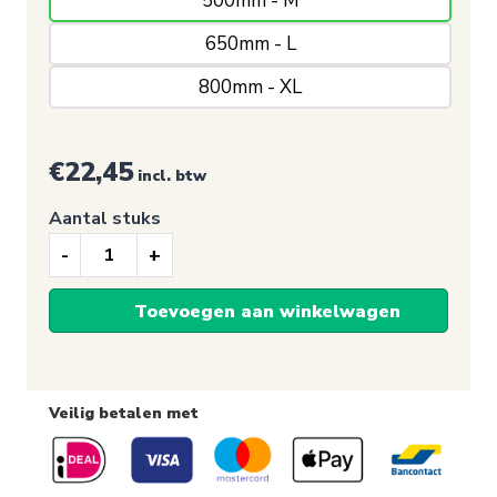
500mm - M
650mm - L
800mm - XL
€
22,45
incl. btw
Aantal stuks
Raamsticker,
Sale
Toevoegen aan winkelwagen
30%
korting
Veilig betalen met
(Rechthoek/Rood)
aantal