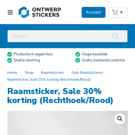
Doorgaan
naar
Account
0
inhoud
Producten
zoeken
Productie in eigen huis
Hoge kwaliteit
Snelle levering
Gratis bestandscontrole
Home
Shop
Raamstickers
Sale Raamstickers
Raamsticker, Sale 30% korting (Rechthoek/Rood)
Raamsticker, Sale 30%
korting (Rechthoek/Rood)