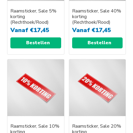
Raamsticker, Sale 5%
Raamsticker, Sale 40%
korting
korting
(Rechthoek/Rood)
(Rechthoek/Rood)
Vanaf
€
17,45
Vanaf
€
17,45
Bestellen
Bestellen
Dit
Dit
product
product
heeft
heeft
meerdere
meerdere
variaties.
variaties.
Deze
Deze
optie
optie
kan
kan
gekozen
gekozen
worden
worden
Raamsticker, Sale 10%
Raamsticker, Sale 20%
korting
korting
op
op