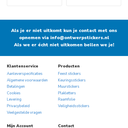
Dit
Dit
product
product
heeft
heeft
Als je er niet uitkomt kun je contact met ons
meerdere
meerdere
opnemen via
variaties.
info@ontwerpstickers.nl
variaties.
Als we er écht niet uitkomen bellen we je!
Deze
Deze
optie
optie
kan
kan
gekozen
gekozen
Klantenservice
Producten
worden
worden
Aanleverspecificaties
Feest stickers
op
op
Algemene voorwaarden
Keuringsstickers
Betalingen
Muurstickers
de
de
Cookies
Plakletters
productpagina
productpagina
Levering
Raamfolie
Privacybeleid
Veiligheidsstickers
Veelgestelde vragen
Mijn Account
Contact