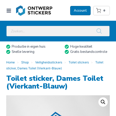
Doorgaan
naar
Account
0
inhoud
Producten
zoeken
Productie in eigen huis
Hoge kwaliteit
Snelle levering
Gratis bestandscontrole
Home
Shop
Veiligheidsstickers
Toilet stickers
Toilet
sticker, Dames Toilet (Vierkant-Blauw)
Toilet sticker, Dames Toilet
(Vierkant-Blauw)