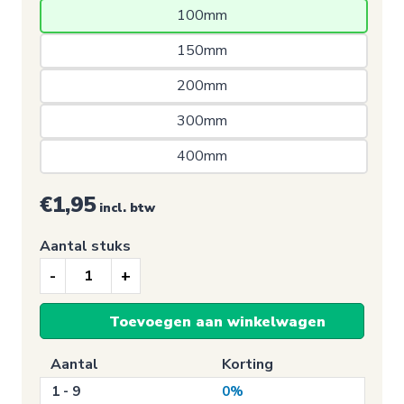
100mm 
150mm 
200mm 
300mm 
400mm 
€1,95
incl. btw
Aantal stuks
Toilet
sticker,
Toevoegen aan winkelwagen
Dames
Toilet
Aantal
Korting
(Vierkant-
1 - 9
0%
Blauw)