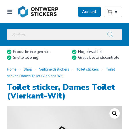
Doorgaan
naar
Account
0
inhoud
Producten
zoeken
Productie in eigen huis
Hoge kwaliteit
Snelle levering
Gratis bestandscontrole
Home
Shop
Veiligheidsstickers
Toilet stickers
Toilet
sticker, Dames Toilet (Vierkant-Wit)
Toilet sticker, Dames Toilet
(Vierkant-Wit)