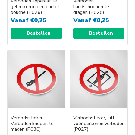
Verboden apparaat te
Verboden
gebruiken in een bad of
handschoenen te
douche (P026)
dragen (P028)
Vanaf
€
0,25
Vanaf
€
0,25
Bestellen
Bestellen
Verbodssticker,
Verbodssticker, Lift
Verboden knopen te
voor personen verboden
maken (P030)
(P027)