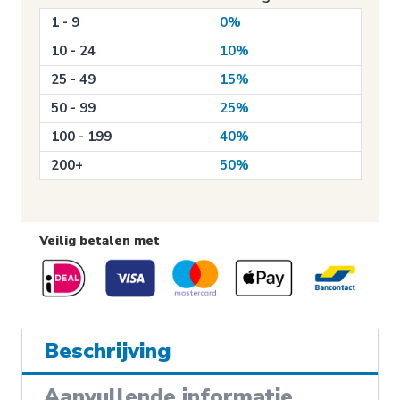
maken
1 - 9
0%
(P029)
aantal
10 - 24
10%
25 - 49
15%
50 - 99
25%
100 - 199
40%
200+
50%
Veilig betalen met
Beschrijving
Aanvullende informatie