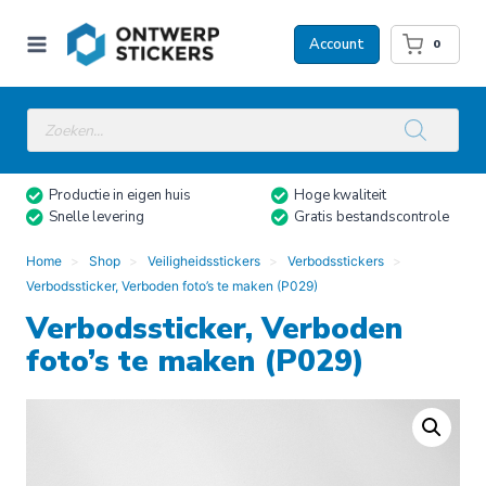
Doorgaan
naar
Account
0
inhoud
Producten
zoeken
Productie in eigen huis
Hoge kwaliteit
Snelle levering
Gratis bestandscontrole
Home
Shop
Veiligheidsstickers
Verbodsstickers
Verbodssticker, Verboden foto’s te maken (P029)
Verbodssticker, Verboden
foto’s te maken (P029)