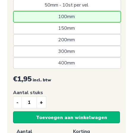
50mm - 10st per vel 
100mm 
150mm 
200mm 
300mm 
400mm 
€1,95
incl. btw
Aantal stuks
Verbodssticker,
Verboden
Toevoegen aan winkelwagen
foto's
te
Aantal
Korting