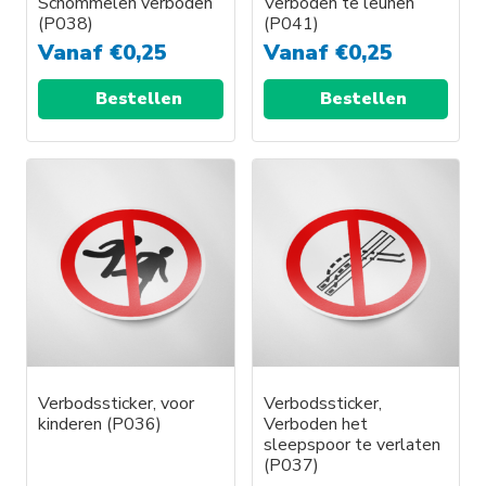
Schommelen verboden
Verboden te leunen
(P038)
(P041)
Vanaf
€
0,25
Vanaf
€
0,25
Bestellen
Bestellen
Verbodssticker, voor
Verbodssticker,
kinderen (P036)
Verboden het
sleepspoor te verlaten
(P037)