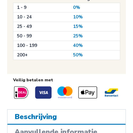
(P040)
1 - 9
0%
aantal
10 - 24
10%
25 - 49
15%
50 - 99
25%
100 - 199
40%
200+
50%
Veilig betalen met
Beschrijving
Aanvullende informatie