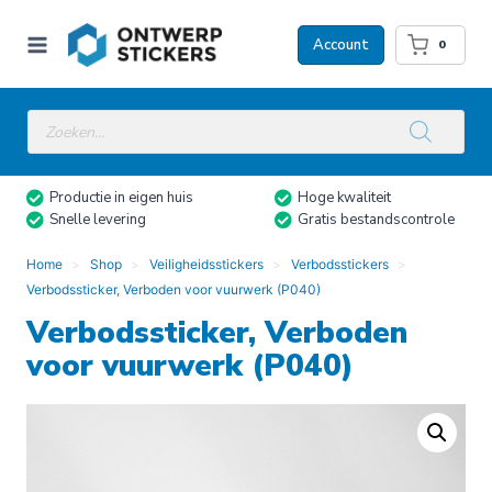
Doorgaan
naar
Account
0
inhoud
Producten
zoeken
Productie in eigen huis
Hoge kwaliteit
Snelle levering
Gratis bestandscontrole
Home
Shop
Veiligheidsstickers
Verbodsstickers
Verbodssticker, Verboden voor vuurwerk (P040)
Verbodssticker, Verboden
voor vuurwerk (P040)